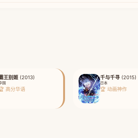
霸王别姬
(2013)
千与千寻
(2015)
中国
日本
🏆 高分华语
🏆 动画神作