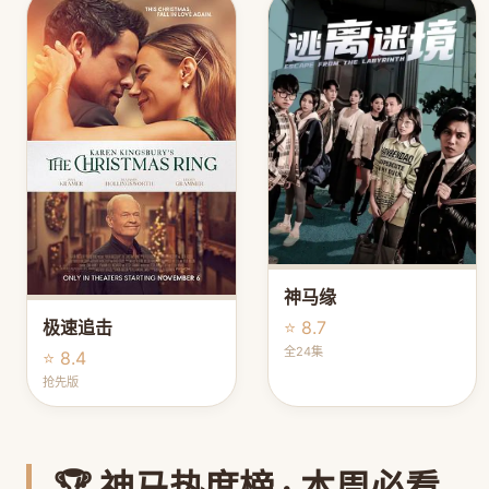
神马缘
⭐ 8.7
极速追击
全24集
⭐ 8.4
抢先版
🏆 神马热度榜 · 本周必看