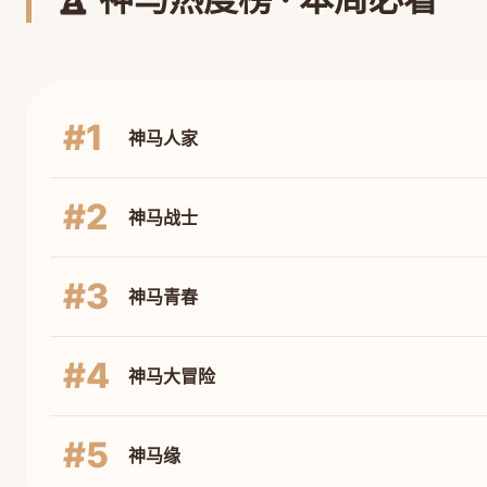
#1
神马人家
#2
神马战士
#3
神马青春
#4
神马大冒险
#5
神马缘