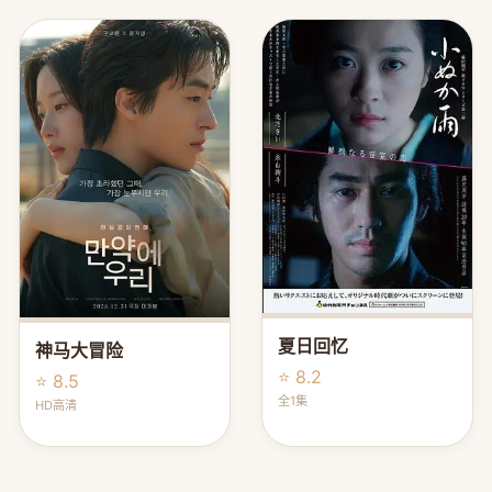
夏日回忆
神马大冒险
⭐ 8.2
⭐ 8.5
全1集
HD高清