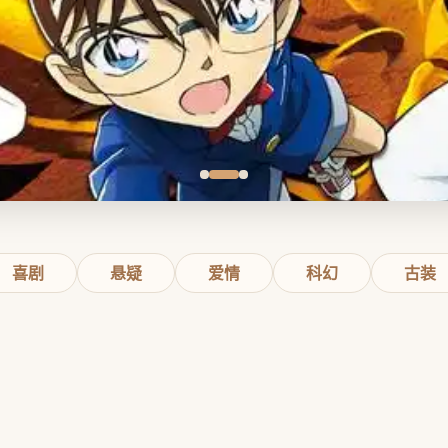
喜剧
悬疑
爱情
科幻
古装