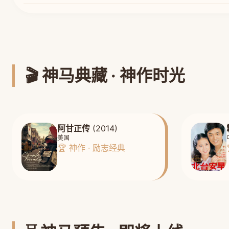
🎬 神马典藏 · 神作时光
阿甘正传
(2014)
美国
🏆 神作 · 励志经典