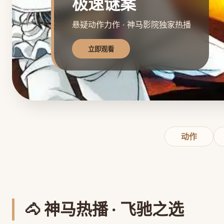
极速谜案
悬疑动作力作 · 神马影院独家热播
立即观看
动作
🐴 神马热播 · 飞驰之选