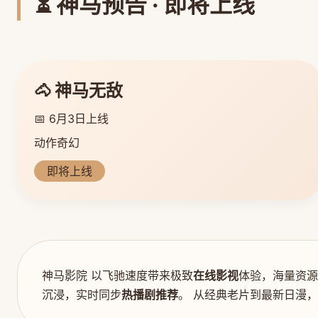
⏳ 神马预告 · 即将上线
🐴 神马无敌
📅 6月3日上线
动作奇幻
即将上线
神马影院 以飞驰速度带来极致
在线影视
体验，海量资源
沉浸，实时同步
热播剧推荐
。 从经典老片到最新日漫